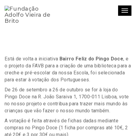
Togg
navi
HOME
A NOSSA BIBLIOTECA POR UM BAIRRO MAIS FELIZ
Está de volta a iniciativa
Bairro Feliz do Pingo Doce
, e
o projeto da FAVB para a criação de uma biblioteca para a
creche e pré-escolar da nossa Escola, foi selecionada
para estar à votação dos Portugueses.
De 26 de setembro a 26 de outubro se for à loja do
Pingo Doce na R. João Saraiva 1, 1700-011 Lisboa, vote
no nosso projeto e contribua para trazer mais mundo às
crianças que vão fazer o nosso mundo também.
A votação é feita através de fichas dadas mediante
compras no Pingo Doce (1 ficha por compras até 10€, 2
até 20€ e 3 por 30€ ou mais).